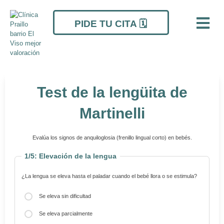
Ir
al
PIDE TU CITA 🗓️
contenido
Test de la lengüita de
Martinelli
Evalúa los signos de anquiloglosia (frenillo lingual corto) en bebés.
1/5: Elevación de la lengua
¿La lengua se eleva hasta el paladar cuando el bebé llora o se estimula?
Se eleva sin dificultad
Se mueve libremente
Forma redondeada o plana
Eficiente, sin chasquidos ni dolor
Sale completamente
Se eleva parcialmente
Movimiento limitado
Ligeramente bífida o con ligera hendidura
Algún chasquido o incomodidad
Sale hasta la línea de encías