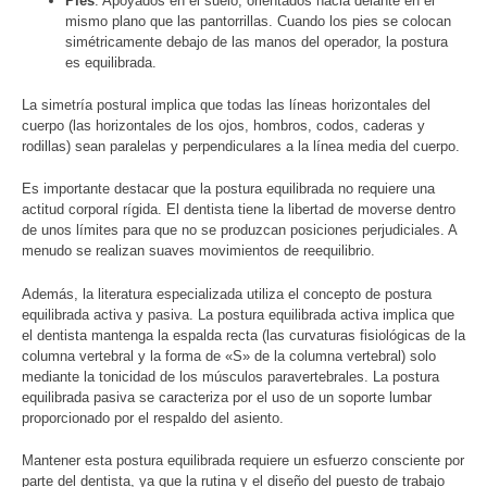
Pies
: Apoyados en el suelo, orientados hacia delante en el
mismo plano que las pantorrillas. Cuando los pies se colocan
simétricamente debajo de las manos del operador, la postura
es equilibrada.
La simetría postural implica que todas las líneas horizontales del
cuerpo (las horizontales de los ojos, hombros, codos, caderas y
rodillas) sean paralelas y perpendiculares a la línea media del cuerpo.
Es importante destacar que la postura equilibrada no requiere una
actitud corporal rígida. El dentista tiene la libertad de moverse dentro
de unos límites para que no se produzcan posiciones perjudiciales. A
menudo se realizan suaves movimientos de reequilibrio.
Además, la literatura especializada utiliza el concepto de postura
equilibrada activa y pasiva. La postura equilibrada activa implica que
el dentista mantenga la espalda recta (las curvaturas fisiológicas de la
columna vertebral y la forma de «S» de la columna vertebral) solo
mediante la tonicidad de los músculos paravertebrales. La postura
equilibrada pasiva se caracteriza por el uso de un soporte lumbar
proporcionado por el respaldo del asiento.
Mantener esta postura equilibrada requiere un esfuerzo consciente por
parte del dentista, ya que la rutina y el diseño del puesto de trabajo