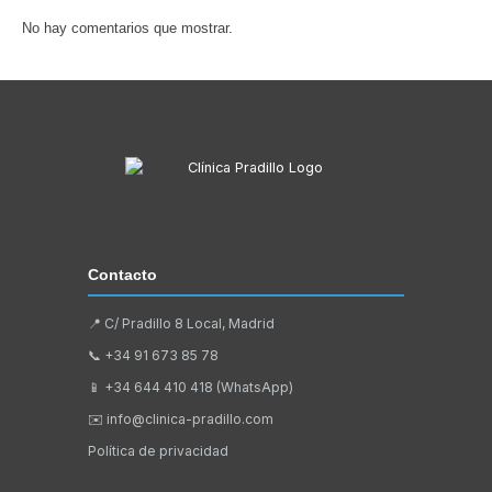
No hay comentarios que mostrar.
Contacto
📍 C/ Pradillo 8 Local, Madrid
📞
+34 91 673 85 78
📱
+34 644 410 418 (WhatsApp)
✉️
info@clinica-pradillo.com
Política de privacidad