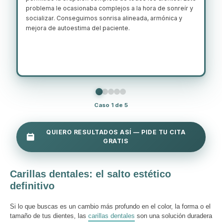
problema le ocasionaba complejos a la hora de sonreír y
Pac
socializar. Conseguimos sonrisa alineada, armónica y
por
mejora de autoestima del paciente.
equ
cre
Caso 1 de 5
QUIERO RESULTADOS ASÍ — PIDE TU CITA
GRATIS
Carillas dentales: el salto estético
definitivo
Si lo que buscas es un cambio más profundo en el color, la forma o el
tamaño de tus dientes, las
carillas dentales
son una solución duradera