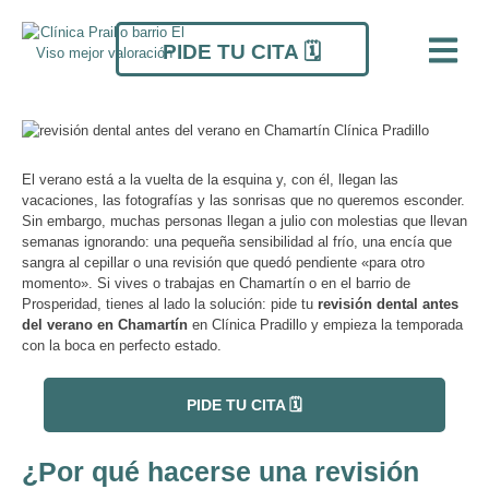
Ir
Navegación
al
de
PIDE TU CITA 🗓️
contenido
entradas
El verano está a la vuelta de la esquina y, con él, llegan las
vacaciones, las fotografías y las sonrisas que no queremos esconder.
Sin embargo, muchas personas llegan a julio con molestias que llevan
semanas ignorando: una pequeña sensibilidad al frío, una encía que
sangra al cepillar o una revisión que quedó pendiente «para otro
momento». Si vives o trabajas en Chamartín o en el barrio de
Prosperidad, tienes al lado la solución: pide tu
revisión dental antes
del verano en Chamartín
en Clínica Pradillo y empieza la temporada
con la boca en perfecto estado.
PIDE TU CITA 🗓️
¿Por qué hacerse una revisión