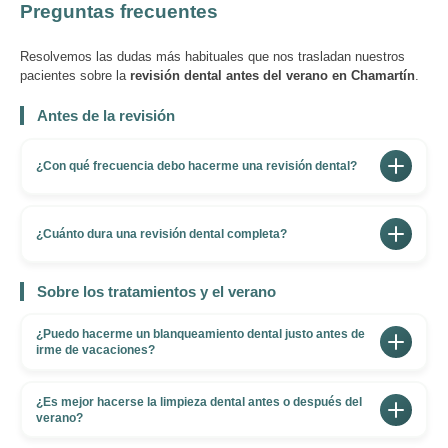
Preguntas frecuentes
Resolvemos las dudas más habituales que nos trasladan nuestros
pacientes sobre la
revisión dental antes del verano en Chamartín
.
Antes de la revisión
¿Con qué frecuencia debo hacerme una revisión dental?
Lo recomendable para la mayoría de adultos es una
revisión cada seis meses. Si tienes tendencia a
¿Cuánto dura una revisión dental completa?
acumular sarro, sufres periodontitis o llevas ortodoncia,
Una revisión completa sin limpieza dura
puede ser conveniente acudir cada tres o cuatro
Sobre los tratamientos y el verano
aproximadamente 30 minutos. Si la combinas con una
meses. Pedir cita antes del verano es un buen hábito si
profilaxis o limpieza dental profesional, la cita se alarga
la última revisión fue en otoño o invierno.
¿Puedo hacerme un blanqueamiento dental justo antes de
entre 60 y 75 minutos en total. Te recomendamos
irme de vacaciones?
reservar ambas en la misma visita para aprovechar el
Sí, aunque te recomendamos hacerlo con al menos dos
tiempo.
¿Es mejor hacerse la limpieza dental antes o después del
semanas de antelación. El blanqueamiento en consulta
verano?
es rápido (en una sesión), pero durante los primeros