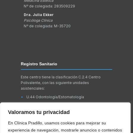
Medicina Estética
Nº de colegiada: 283509229
Dra. Julia Ekker
Psicóloga Clínica
Nº de colegiada: M-35720
Registro Sanitario
Este centro tiene la clasificación C.2.4 Centro
Polivalente, con las siguiente unidades
asistenciales:
U.44 Odontología/Estomatología
U.48 Medicina Estética
Valoramos tu privacidad
U.59 Fisioterapia
En Clínica Pradillo, usamos cookies para mejorar su
U.84 Depósito de medicamentos
experiencia de navegación, mostrarle anuncios o contenidos
U.900 Otras unidades asistenciales (Psicología