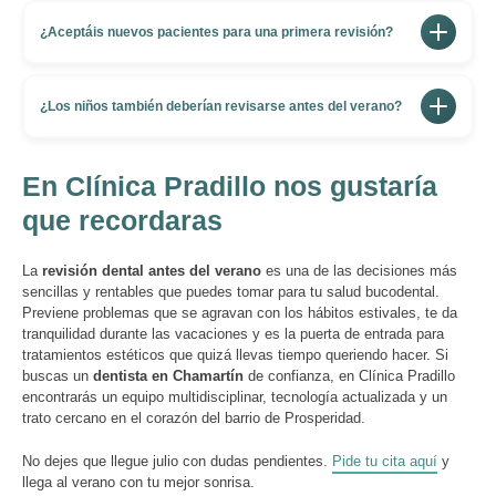
Antes, sin duda. Si ya tienes sarro o gingivitis leve, el
días conviene evitar alimentos con pigmentos intensos
calor y el consumo de bebidas azucaradas del verano
¿Aceptáis nuevos pacientes para una primera revisión?
como el café, el vino o los refrescos de cola. Así el
pueden agravar la situación. Una limpieza previa
resultado se fija mejor y dura más tiempo.
Por supuesto. En Clínica Pradillo atendemos tanto a
elimina los depósitos de sarro, reduce la inflamación de
pacientes habituales como a nuevos pacientes que
¿Los niños también deberían revisarse antes del verano?
las encías y te permite llegar al verano con la boca en
buscan un dentista de confianza en Chamartín. Puedes
el mejor estado posible.
Absolutamente. En verano los niños consumen más
pedir tu primera cita directamente a través de nuestra
helados, refrescos y dulces, lo que aumenta el riesgo
En Clínica Pradillo nos gustaría
web o por teléfono. No es necesario traer historial
de caries. Además, el fin del curso escolar es el
que recordaras
clínico previo para la primera visita.
momento ideal para revisar cómo evoluciona su
dentición y valorar si pueden necesitar ortodoncia en el
La
revisión dental antes del verano
es una de las decisiones más
futuro. En Clínica Pradillo atendemos a pacientes de
sencillas y rentables que puedes tomar para tu salud bucodental.
Previene problemas que se agravan con los hábitos estivales, te da
todas las edades.
tranquilidad durante las vacaciones y es la puerta de entrada para
tratamientos estéticos que quizá llevas tiempo queriendo hacer. Si
buscas un
dentista en Chamartín
de confianza, en Clínica Pradillo
encontrarás un equipo multidisciplinar, tecnología actualizada y un
trato cercano en el corazón del barrio de Prosperidad.
No dejes que llegue julio con dudas pendientes.
Pide tu cita aquí
y
llega al verano con tu mejor sonrisa.