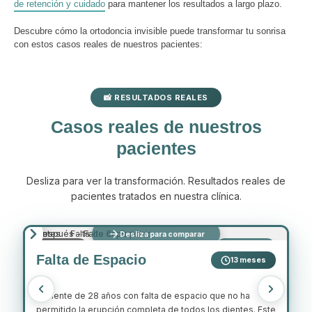
de retención y cuidado
para mantener los resultados a largo plazo.
Descubre cómo la ortodoncia invisible puede transformar tu sonrisa
con estos casos reales de nuestros pacientes:
📸 RESULTADOS REALES
Casos reales de nuestros
pacientes
Desliza para ver la transformación. Resultados reales de
pacientes tratados en nuestra clínica.
Desliza para comparar
ANTES
DESPUÉS
Falta de Espacio
Mo
13 meses
t
Paciente de 28 años con falta de espacio que no ha
permitido la erupción completa de todos los dientes. Este