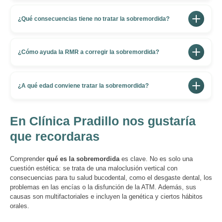
Suele ser una combinación de factores genéticos y
(más de un tercio).
hábitos orales perniciosos en la infancia (chupete,
¿Qué consecuencias tiene no tratar la sobremordida?
dedo, deglución atípica), pérdida prematura de dientes,
Puede provocar desgaste dental acelerado, problemas
bruxismo o desarrollo óseo anómalo.
en las encías (incluso recesión gingival), disfunción y
¿Cómo ayuda la RMR a corregir la sobremordida?
dolor en la Articulación Temporomandibular (ATM),
La RMR trabaja corrigiendo desequilibrios funcionales
dificultades masticatorias y problemas estéticos.
(respiración oral, masticación ineficiente) que causan o
¿A qué edad conviene tratar la sobremordida?
agravan la maloclusión, creando las condiciones para
Cuanto antes, mejor. En niños se aprovecha el
que los maxilares se desarrollen armónicamente.
crecimiento de los maxilares para guiar su desarrollo
En Clínica Pradillo nos gustaría
con tratamientos menos invasivos, por eso una revisión
que recordaras
temprana es clave. En adultos también se puede
corregir, aunque a veces requiere un abordaje más
Comprender
qué es la sobremordida
es clave. No es solo una
complejo.
cuestión estética: se trata de una maloclusión vertical con
consecuencias para tu salud bucodental, como el desgaste dental, los
problemas en las encías o la disfunción de la ATM. Además, sus
causas son multifactoriales e incluyen la genética y ciertos hábitos
orales.