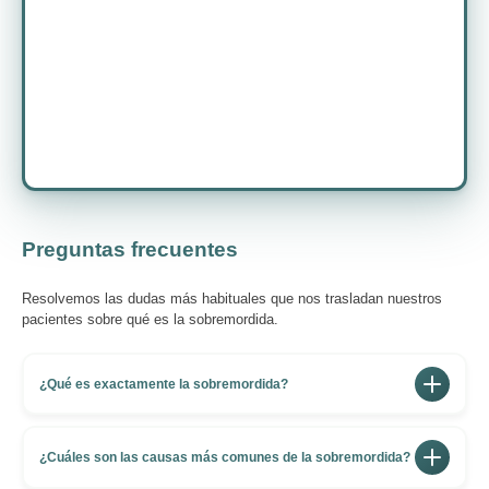
Preguntas frecuentes
Resolvemos las dudas más habituales que nos trasladan nuestros
pacientes sobre qué es la sobremordida.
¿Qué es exactamente la sobremordida?
La sobremordida, o mordida profunda, es un tipo de
maloclusión vertical. En ella, al cerrar la boca, los
¿Cuáles son las causas más comunes de la sobremordida?
dientes superiores cubren en exceso los inferiores