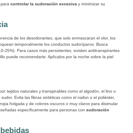
a para
controlar la sudoración excesiva
y minimizar su
cia
ferencia de los desodorantes, que solo enmascaran el olor, los
bloquean temporalmente los conductos sudoríparos. Busca
10-25%). Para casos más persistentes, existen antitranspirantes
llo puede recomendarte. Aplícalos por la noche sobre la piel
r tejidos naturales y transpirables como el algodón, el lino o
udor. Evita las fibras sintéticas como el nailon o el poliéster,
ropa holgada y de colores oscuros o muy claros para disimular
diseñadas específicamente para personas con
sudoración
 bebidas