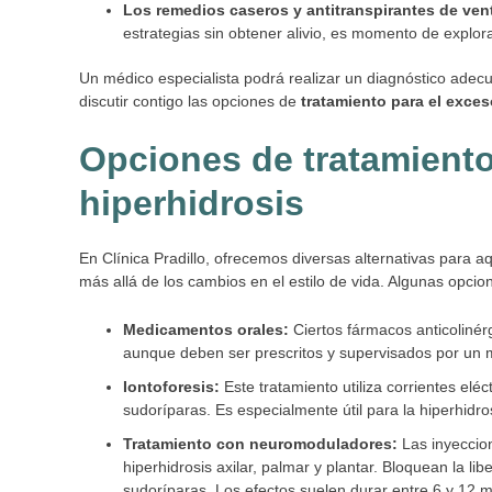
Los remedios caseros y antitranspirantes de vent
estrategias sin obtener alivio, es momento de explor
Un médico especialista podrá realizar un diagnóstico adecua
discutir contigo las opciones de
tratamiento para el exce
Opciones de tratamiento
hiperhidrosis
En Clínica Pradillo, ofrecemos diversas alternativas para 
más allá de los cambios en el estilo de vida. Algunas opcio
Medicamentos orales:
Ciertos fármacos anticolinér
aunque deben ser prescritos y supervisados por un 
Iontoforesis:
Este tratamiento utiliza corrientes el
sudoríparas. Es especialmente útil para la hiperhidro
Tratamiento con neuromoduladores:
Las inyeccio
hiperhidrosis axilar, palmar y plantar. Bloquean la l
sudoríparas. Los efectos suelen durar entre 6 y 12 