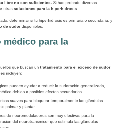
a libre no son suficientes:
Si has probado diversas
ar otras
soluciones para la hiperhidrosis
.
do, determinar si tu hiperhidrosis es primaria o secundaria, y
so de sudor
disponibles.
 médico para la
aquellos que buscan un
tratamiento para el exceso de sudor
nes incluyen:
gicos pueden ayudar a reducir la sudoración generalizada,
médico debido a posibles efectos secundarios.
éctricas suaves para bloquear temporalmente las glándulas
sis palmar y plantar.
nes de neuromoduladores son muy efectivas para la
iberación del neurotransmisor que estimula las glándulas
meses.