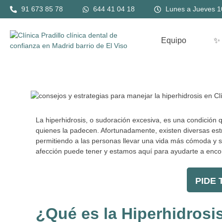
Ir
Navegación
91 673 85 78
644 41 04 18
Lunes a Jueves 10
al
de
contenido
entradas
Equipo
✨
La hiperhidrosis, o sudoración excesiva, es una condición q
quienes la padecen. Afortunadamente, existen diversas est
permitiendo a las personas llevar una vida más cómoda y s
afección puede tener y estamos aquí para ayudarte a encon
PIDE T
¿Qué es la Hiperhidrosi