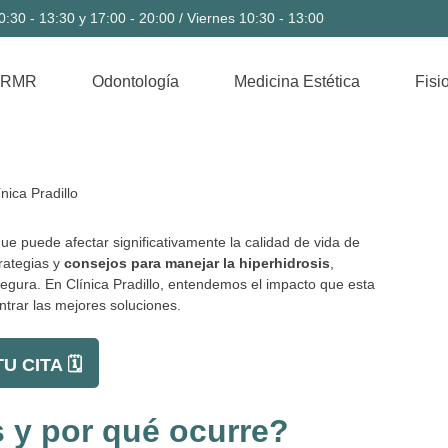
:30 - 13:30 y 17:00 - 20:00 / Viernes 10:30 - 13:00
 RMR
Odontología
Medicina Estética
Fisi
ue puede afectar significativamente la calidad de vida de
rategias y
consejos para manejar la hiperhidrosis
,
egura. En Clínica Pradillo, entendemos el impacto que esta
trar las mejores soluciones.
U CITA 🗓️
s y por qué ocurre?