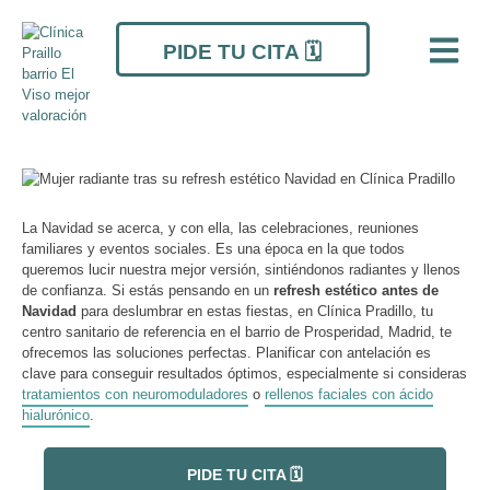
Ir
Navegación
al
de
PIDE TU CITA 🗓️
contenido
entradas
La Navidad se acerca, y con ella, las celebraciones, reuniones
familiares y eventos sociales. Es una época en la que todos
queremos lucir nuestra mejor versión, sintiéndonos radiantes y llenos
de confianza. Si estás pensando en un
refresh estético antes de
Navidad
para deslumbrar en estas fiestas, en Clínica Pradillo, tu
centro sanitario de referencia en el barrio de Prosperidad, Madrid, te
ofrecemos las soluciones perfectas. Planificar con antelación es
clave para conseguir resultados óptimos, especialmente si consideras
tratamientos con neuromoduladores
o
rellenos faciales con ácido
hialurónico
.
PIDE TU CITA 🗓️