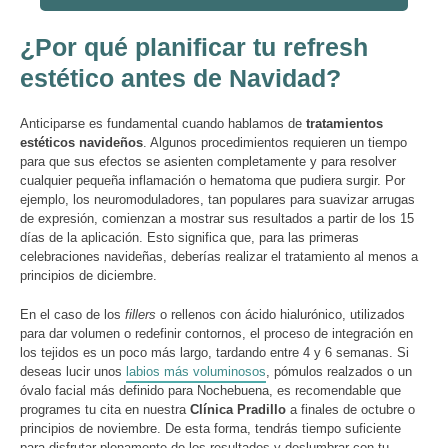
¿Por qué planificar tu refresh
estético antes de Navidad?
Anticiparse es fundamental cuando hablamos de
tratamientos
estéticos navideños
. Algunos procedimientos requieren un tiempo
para que sus efectos se asienten completamente y para resolver
cualquier pequeña inflamación o hematoma que pudiera surgir. Por
ejemplo, los neuromoduladores, tan populares para suavizar arrugas
de expresión, comienzan a mostrar sus resultados a partir de los 15
días de la aplicación. Esto significa que, para las primeras
celebraciones navideñas, deberías realizar el tratamiento al menos a
principios de diciembre.
En el caso de los
fillers
o rellenos con ácido hialurónico, utilizados
para dar volumen o redefinir contornos, el proceso de integración en
los tejidos es un poco más largo, tardando entre 4 y 6 semanas. Si
deseas lucir unos
labios más voluminosos
, pómulos realzados o un
óvalo facial más definido para Nochebuena, es recomendable que
programes tu cita en nuestra
Clínica Pradillo
a finales de octubre o
principios de noviembre. De esta forma, tendrás tiempo suficiente
para disfrutar plenamente de los resultados y deslumbrar con tu