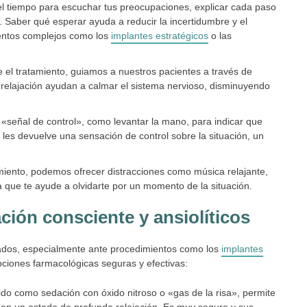
 el tiempo para escuchar tus preocupaciones, explicar cada paso
 Saber qué esperar ayuda a reducir la incertidumbre y el
ientos complejos como los
implantes estratégicos
o las
 el tratamiento, guiamos a nuestros pacientes a través de
e relajación ayudan a calmar el sistema nervioso, disminuyendo
«señal de control», como levantar la mano, para indicar que
les devuelve una sensación de control sobre la situación, un
miento, podemos ofrecer distracciones como música relajante,
 que te ayude a olvidarte por un momento de la situación.
ión consciente y ansiolíticos
vados, especialmente ante procedimientos como los
implantes
opciones farmacológicas seguras y efectivas:
o como sedación con óxido nitroso o «gas de la risa», permite
 en un estado de profunda relajación. Es muy seguro y sus