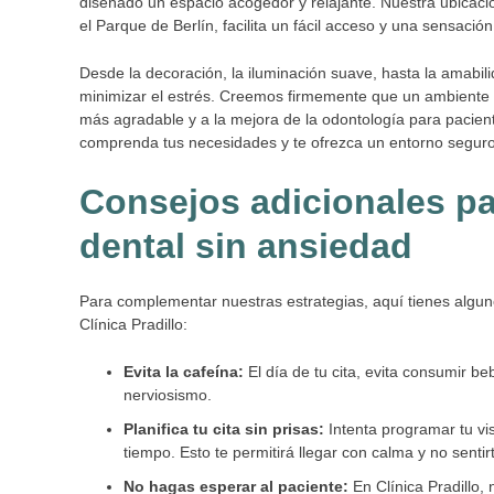
diseñado un espacio acogedor y relajante. Nuestra ubicació
el Parque de Berlín, facilita un fácil acceso y una sensac
Desde la decoración, la iluminación suave, hasta la amabil
minimizar el estrés. Creemos firmemente que un ambiente po
más agradable y a la mejora de la odontología para pacie
comprenda tus necesidades y te ofrezca un entorno seguro,
Consejos adicionales pa
dental sin ansiedad
Para complementar nuestras estrategias, aquí tienes algun
Clínica Pradillo:
Evita la cafeína:
El día de tu cita, evita consumir b
nerviosismo.
Planifica tu cita sin prisas:
Intenta programar tu vis
tiempo. Esto te permitirá llegar con calma y no senti
No hagas esperar al paciente:
En Clínica Pradillo