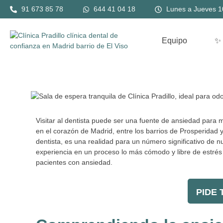
Ir
Navegación
91 673 85 78
644 41 04 18
Lunes a Jueves 10
al
de
contenido
entradas
Equipo
✨
Visitar al dentista puede ser una fuente de ansiedad para 
en el corazón de Madrid, entre los barrios de Prosperidad 
dentista, es una realidad para un número significativo de 
experiencia en un proceso lo más cómodo y libre de estrés 
pacientes con ansiedad.
PIDE T