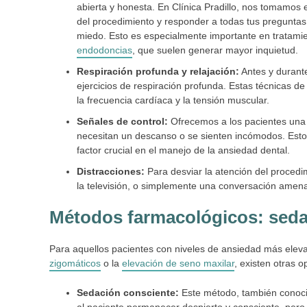
abierta y honesta. En Clínica Pradillo, nos tomamos
del procedimiento y responder a todas tus preguntas.
miedo. Esto es especialmente importante en tratam
endodoncias
, que suelen generar mayor inquietud.
Respiración profunda y relajación:
Antes y durante
ejercicios de respiración profunda. Estas técnicas d
la frecuencia cardíaca y la tensión muscular.
Señales de control:
Ofrecemos a los pacientes una 
necesitan un descanso o se sienten incómodos. Esto 
factor crucial en el manejo de la ansiedad dental.
Distracciones:
Para desviar la atención del procedi
la televisión, o simplemente una conversación amena
Métodos farmacológicos: sedac
Para aquellos pacientes con niveles de ansiedad más ele
zigomáticos
o la
elevación de seno maxilar
, existen otras 
Sedación consciente:
Este método, también conocid
al paciente permanecer despierto y consciente, pero