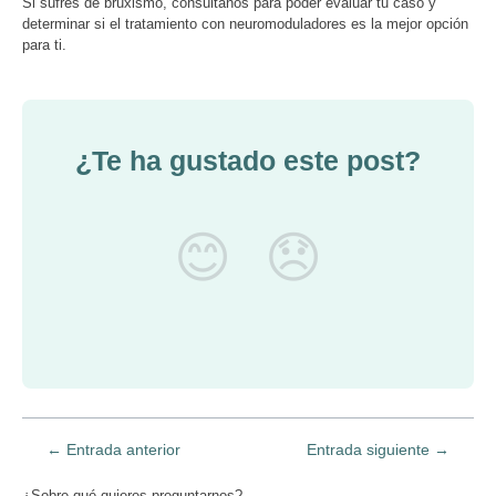
Si sufres de bruxismo, consúltanos para poder evaluar tu caso y
determinar si el tratamiento con neuromoduladores es la mejor opción
para ti.
¿Te ha gustado este post?
😊
😞
←
Entrada anterior
Entrada siguiente
→
¿Sobre qué quieres preguntarnos?