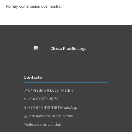
No hay comentarios que mostrar.
Contacto
📍 C/ Pradillo 8 Local, Madrid
📞
+34 91 673 85 78
📱
+34 644 410 418 (WhatsApp)
✉️
info@clinica-pradillo.com
Política de privacidad