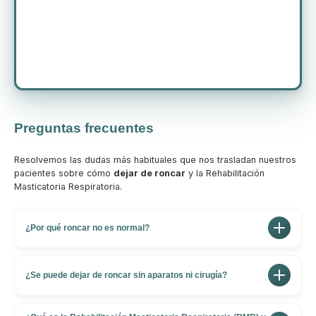
Preguntas frecuentes
Resolvemos las dudas más habituales que nos trasladan nuestros
pacientes sobre cómo
dejar de roncar
y la Rehabilitación
Masticatoria Respiratoria.
¿Por qué roncar no es normal?
El ronquido es el sonido que producen los tejidos
blandos de la garganta, como el paladar blando y la
¿Se puede dejar de roncar sin aparatos ni cirugía?
úvula, al vibrar porque el paso del aire está obstruido.
Sí. En lugar de parches temporales como tiras nasales
Unas vías respiratorias despejadas y una respiración