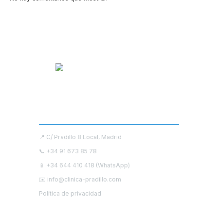
Contacto
📍 C/ Pradillo 8 Local, Madrid
📞
+34 91 673 85 78
📱
+34 644 410 418 (WhatsApp)
✉️
info@clinica-pradillo.com
Política de privacidad
Redes Sociales