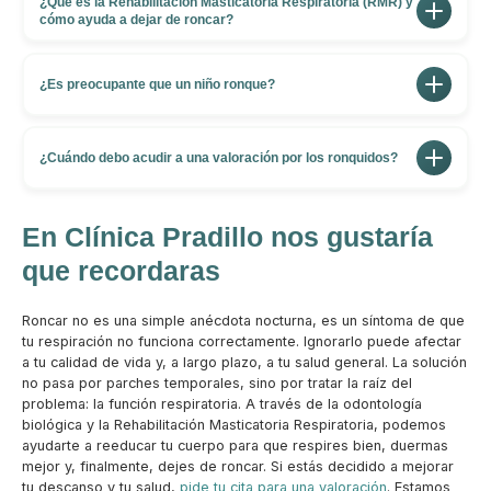
¿Qué es la Rehabilitación Masticatoria Respiratoria (RMR) y
o sprays, tratamos la causa real: un patrón de
correcta no producen ese ruido, así que roncar es la
cómo ayuda a dejar de roncar?
respiración incorrecto. Con la Rehabilitación
señal de que no estás respirando bien mientras
Es un enfoque de odontología avanzada que trabaja de
Masticatoria Respiratoria reeducamos la respiración y
duermes.
forma global la respiración, la masticación, la deglución
¿Es preocupante que un niño ronque?
tonificamos la musculatura de la boca y la garganta
y la fonación. Mediante ejercicios personalizados
para que la vía aérea no se colapse durante el sueño.
Sí. En un niño el ronquido es una bandera roja: un niño
restaura la respiración nasal, tonifica la lengua, los
que ronca no está respirando bien. La respiración
¿Cuándo debo acudir a una valoración por los ronquidos?
labios y el velo del paladar y corrige la posición de la
bucal en la infancia puede alterar el crecimiento de los
lengua en reposo para mantener la vía aérea abierta.
Si roncas de forma habitual, respiras por la boca o
huesos de la cara, provocar maloclusiones dentales,
notas un descanso poco reparador, conviene valorarlo,
En Clínica Pradillo nos gustaría
afectar a la concentración y empeorar la calidad del
ya que puede asociarse a problemas más serios como
que recordaras
sueño. Abordarlo a tiempo con la RMR en niños es la
el síndrome de apnea del sueño. En Clínica Pradillo, en
mejor inversión en su salud futura.
pleno Chamartín, hacemos una valoración integral para
Roncar no es una simple anécdota nocturna, es un síntoma de que
identificar la causa y ofrecerte una solución real.
tu respiración no funciona correctamente. Ignorarlo puede afectar
a tu calidad de vida y, a largo plazo, a tu salud general. La solución
no pasa por parches temporales, sino por tratar la raíz del
problema: la función respiratoria. A través de la odontología
biológica y la Rehabilitación Masticatoria Respiratoria, podemos
ayudarte a reeducar tu cuerpo para que respires bien, duermas
mejor y, finalmente, dejes de roncar. Si estás decidido a mejorar
tu descanso y tu salud,
pide tu cita para una valoración
. Estamos