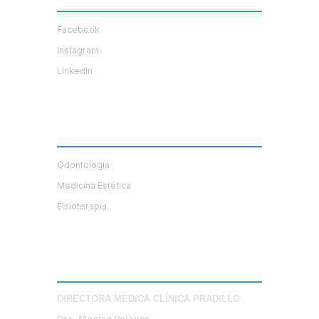
Facebook
Instagram
LinkedIn
Cuadro Médico
Odontología
Medicina Estética
Fisioterapia
Nuestro Equipo
DIRECTORA MÉDICA CLÍNICA PRADILLO
Dra. Montse Velayos