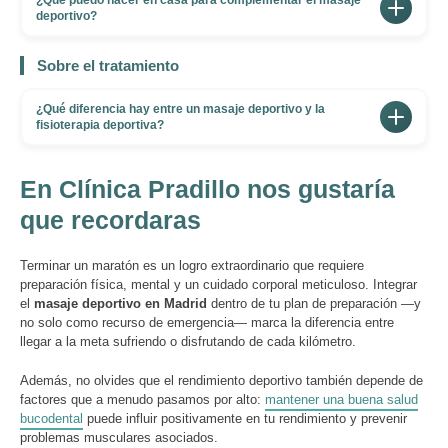
¿Qué puedo hacer en casa para complementar el masaje
reactividad muscular el día de la carrera.
primeras 24-48 horas aplicamos solo drenaje suave y
deportivo?
referido, y drenaje manual de miembros inferiores
movilización pasiva para no agravar la inflamación. De
para mejorar el retorno venoso y reducir la hinchazón.
Te recomendamos cuatro pautas activas: dedicar diez
3 a 5 días después iniciamos un trabajo manual más
Sobre el tratamiento
minutos diarios a movilidad articular de cadera, tobillos
profundo para restaurar la elasticidad muscular. De 7 a
y columna torácica; usar el foam roller sobre
14 días después realizamos una sesión de descarga
¿Qué diferencia hay entre un masaje deportivo y la
cuádriceps, isquiotibiales, banda iliotibial y gemelos;
fisioterapia deportiva?
completa para cerrar el ciclo de recuperación y
realizar estiramientos estáticos de 30-60 segundos tras
planificar tu vuelta progresiva a la actividad.
El masaje deportivo es una herramienta dentro de la
cada entrenamiento; y aplicar crioterapia doméstica
fisioterapia: se centra en la manipulación manual del
En Clínica Pradillo nos gustaría
con un baño de piernas en agua fría (10-15 °C) durante
tejido blando para aliviar tensión y mejorar la
que recordaras
10-12 minutos después de las tiradas largas.
circulación. La fisioterapia deportiva es más amplia e
incluye, además del masaje, ejercicios terapéuticos,
Terminar un maratón es un logro extraordinario que requiere
electroterapia, vendaje neuromuscular, punción seca,
preparación física, mental y un cuidado corporal meticuloso. Integrar
el
masaje deportivo en Madrid
dentro de tu plan de preparación —y
ecografía musculoesquelética y programas de
no solo como recurso de emergencia— marca la diferencia entre
readaptación. En Clínica Pradillo ofrecemos un enfoque
llegar a la meta sufriendo o disfrutando de cada kilómetro.
integral que combina todas estas técnicas según lo que
Además, no olvides que el rendimiento deportivo también depende de
tu cuerpo necesite.
factores que a menudo pasamos por alto:
mantener una buena salud
bucodental
puede influir positivamente en tu rendimiento y prevenir
problemas musculares asociados.