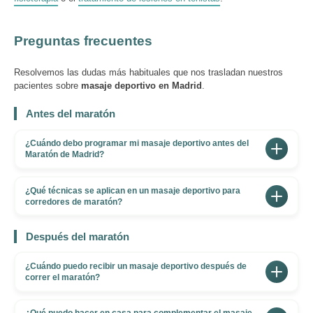
Preguntas frecuentes
Resolvemos las dudas más habituales que nos trasladan nuestros
pacientes sobre
masaje deportivo en Madrid
.
Antes del maratón
¿Cuándo debo programar mi masaje deportivo antes del
Maratón de Madrid?
La planificación se divide en tres fases. De 4 a 2
¿Qué técnicas se aplican en un masaje deportivo para
semanas antes es el momento ideal para sesiones de
corredores de maratón?
descarga muscular profunda, ya que tu cuerpo tiene
En Clínica Pradillo combinamos varias técnicas según
margen para recuperarse. De 7 a 10 días antes es la
Después del maratón
las necesidades de cada corredor: descarga muscular
última ventana para un trabajo intenso. De 3 a 5 días
profunda para reducir el tono y eliminar adherencias
antes solo aplicamos técnicas suaves —masaje
¿Cuándo puedo recibir un masaje deportivo después de
fasciales, liberación miofascial para recuperar el rango
correr el maratón?
superficial de activación, movilización articular y
de movimiento, tratamiento de puntos gatillo
estiramientos asistidos— para que mantengas la
El protocolo post-maratón tiene tres fases: en las
miofasciales para eliminar contracturas y dolor