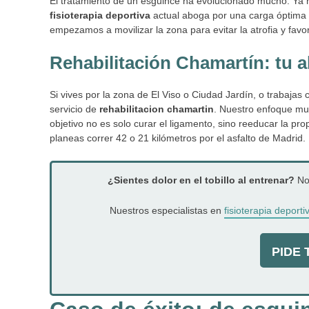
El tratamiento de un esguince ha evolucionado mucho. Ya 
fisioterapia deportiva
actual aboga por una carga óptima y 
empezamos a movilizar la zona para evitar la atrofia y favo
Rehabilitación Chamartín: tu a
Si vives por la zona de El Viso o Ciudad Jardín, o trabajas c
servicio de
rehabilitacion chamartin
. Nuestro enfoque mul
objetivo no es solo curar el ligamento, sino reeducar la prop
planeas correr 42 o 21 kilómetros por el asfalto de Madrid.
¿Sientes dolor en el tobillo al entrenar?
No 
Nuestros especialistas en
fisioterapia deporti
PIDE T