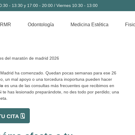
:30 - 13:30 y 17:00 - 20:00 / Viernes 10:30 - 13:00
 RMR
Odontología
Medicina Estética
Fisi
ries Madrid ha comenzado. Quedan pocas semanas para ese 26
go, un mal apoyo o una torcedura inoportuna pueden hacer
lo
es una de las consultas más frecuentes que recibimos en
Si te has lesionado preparándote, no des todo por perdido; una
meta.
U CITA 🗓️