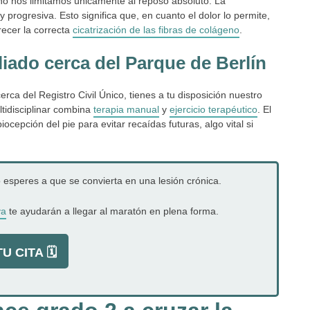
no nos limitamos únicamente al reposo absoluto. La
progresiva. Esto significa que, en cuanto el dolor lo permite,
recer la correcta
cicatrización de las fibras de colágeno
.
liado cerca del Parque de Berlín
erca del Registro Civil Único, tienes a tu disposición nuestro
tidisciplinar combina
terapia manual
y
ejercicio terapéutico
. El
iocepción del pie para evitar recaídas futuras, algo vital si
esperes a que se convierta en una lesión crónica.
va
te ayudarán a llegar al maratón en plena forma.
U CITA 🗓️