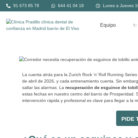
Ir
Navegación
91 673 85 78
644 41 04 18
Lunes a Jueves 10
al
de
contenido
entradas
Equipo
✨
La cuenta atrás para la Zurich Rock ‘n’ Roll Running Se
de abril de 2026, y cada entrenamiento cuenta. Sin embar
saltar las alarmas. La
recuperación de esguince de tobil
estas fechas en nuestro centro del barrio de Prosperidad. 
intervención rápida y profesional es clave para llegar a la 
PIDE T