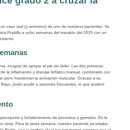
ce grado 2 a cruzar la
 un caso real (y anónimo) de uno de nuestros pacientes. Se
ínica Pradillo a ocho semanas del maratón del 2025 con un
externo.
 semanas
ma, incapaz de apoyar el pie sin dolor. Las dos primeras
 de la inflamación y drenaje linfático manual, combinado con
lar pero mantenían la activación muscular. Gracias a su
 Rayo, pudo acudir a sesiones frecuentes, lo que aceleró
ento
ropiocepción y fortalecimiento de peroneos y gemelos. En la
n cinta. Para la sexta semana, nuestro paciente ya estaba
 Berlín, una superficie ideal por ser menos agresiva que el