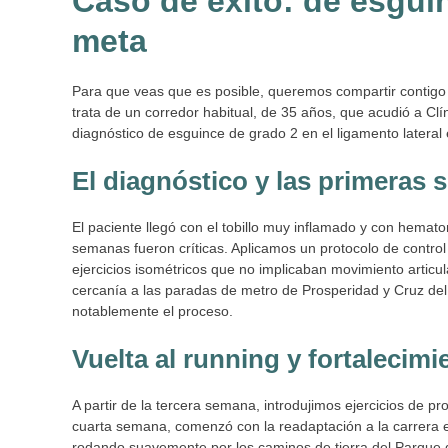
Caso de éxito: de esguin
meta
Para que veas que es posible, queremos compartir contigo
trata de un corredor habitual, de 35 años, que acudió a Cl
diagnóstico de esguince de grado 2 en el ligamento lateral 
El diagnóstico y las primeras
El paciente llegó con el tobillo muy inflamado y con hemato
semanas fueron críticas. Aplicamos un protocolo de control
ejercicios isométricos que no implicaban movimiento articu
cercanía a las paradas de metro de Prosperidad y Cruz del
notablemente el proceso.
Vuelta al running y fortalecimi
A partir de la tercera semana, introdujimos ejercicios de p
cuarta semana, comenzó con la readaptación a la carrera e
rodando suavemente por los caminos de tierra del Parque de